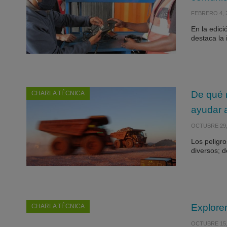
FEBRERO 4, 
En la edici
destaca la
De qué 
CHARLA TÉCNICA
ayudar a
OCTUBRE 29,
Los peligr
diversos; 
Explorem
CHARLA TÉCNICA
OCTUBRE 15,