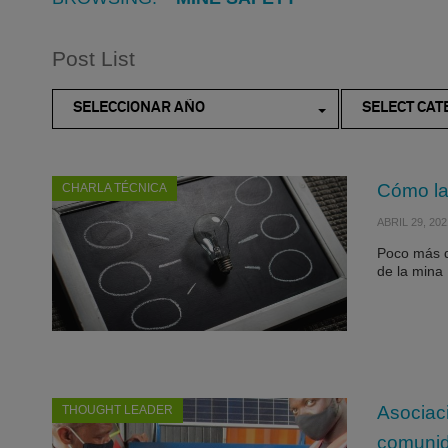
Post List
SELECCIONAR AÑO
SELECT CAT
Cómo la 
CHARLA TÉCNICA
ABRIL 29, 202
Poco más d
de la mina 
Asociaci
THOUGHT LEADER
comuni