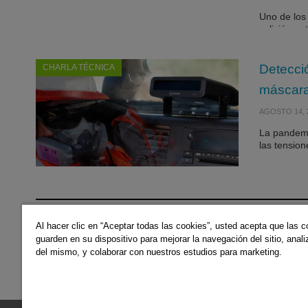
Uno de los 
colisión e
Detecció
CHARLA TÉCNICA
máscar
AGOSTO 14, 
La pandemi
las tensio
Al hacer clic en “Aceptar todas las cookies”, usted acepta que las 
1
2
3
guarden en su dispositivo para mejorar la navegación del sitio, anali
del mismo, y colaborar con nuestros estudios para marketing.