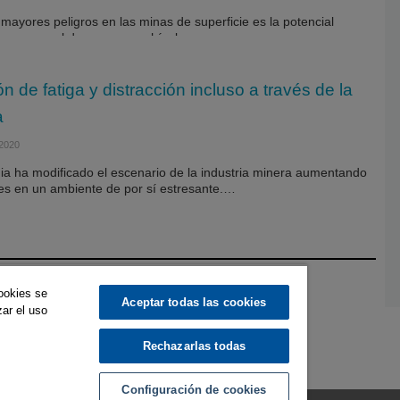
mayores peligros en las minas de superficie es la potencial
ntre personal de campo y vehículos.…
n de fatiga y distracción incluso a través de la
a
2020
a ha modificado el escenario de la industria minera aumentando
nes en un ambiente de por sí estresante.…
cookies se
Aceptar todas las cookies
zar el uso
Rechazarlas todas
Configuración de cookies