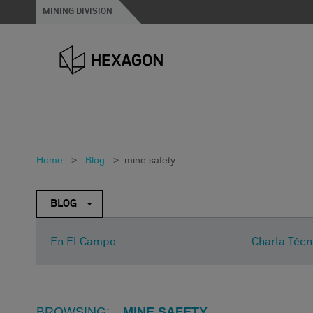
MINING DIVISION
Home
>
Blog
>
mine safety
BLOG
En El Campo
Charla Técn
BROWSING:
MINE SAFETY