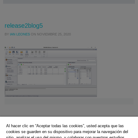
release2blog5
BY
IAN LEONES
ON
NOVIEMBRE 25, 2020
Al hacer clic en “Aceptar todas las cookies”, usted acepta que las
© 2026 Hexagon AB and/or its subsidiaries.
cookies se guarden en su dispositivo para mejorar la navegación del
sitio, analizar el uso del mismo, y colaborar con nuestros estudios