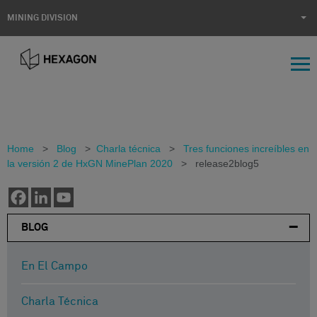
MINING DIVISION
Home
>
Blog
>
Charla técnica
>
Tres funciones increíbles en
la versión 2 de HxGN MinePlan 2020
>
release2blog5
BLOG
En El Campo
Charla Técnica